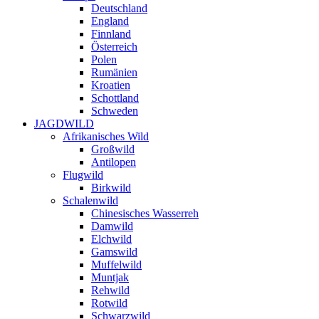
Deutschland
England
Finnland
Österreich
Polen
Rumänien
Kroatien
Schottland
Schweden
JAGDWILD
Afrikanisches Wild
Großwild
Antilopen
Flugwild
Birkwild
Schalenwild
Chinesisches Wasserreh
Damwild
Elchwild
Gamswild
Muffelwild
Muntjak
Rehwild
Rotwild
Schwarzwild