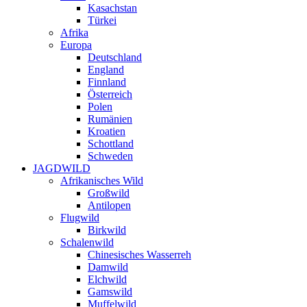
Kasachstan
Türkei
Afrika
Europa
Deutschland
England
Finnland
Österreich
Polen
Rumänien
Kroatien
Schottland
Schweden
JAGDWILD
Afrikanisches Wild
Großwild
Antilopen
Flugwild
Birkwild
Schalenwild
Chinesisches Wasserreh
Damwild
Elchwild
Gamswild
Muffelwild