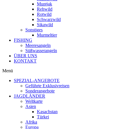
Muntjak
Rehwild
Rotwild
Schwarzwild
Sikawild
Sonstiges
Murmeltier
FISHING
Meeresangeln
Süßwasserangeln
ÜBER UNS
KONTAKT
Menü
SPEZIAL-ANGEBOTE
Geführte Exklusivreisen
Sonderangebote
JAGDLÄNDER
Weltkarte
Asien
Kasachstan
Türkei
Afrika
Europa