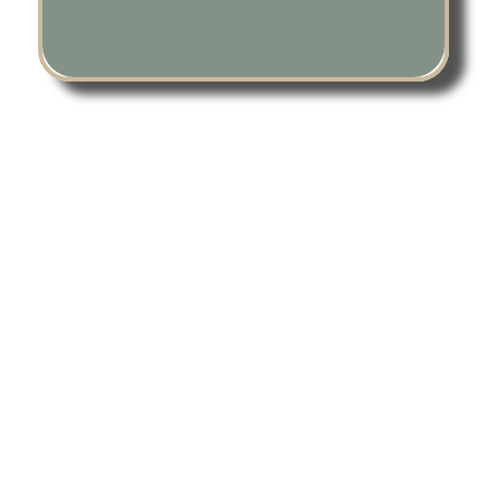
Wir wünschen Ihnen viel Spaß beim Stöbern auf unserer
Homepage und würden uns sehr freuen, Sie als Kunden bei
einer Jagdreise oder einem Seminar begrüßen zu dürfen.